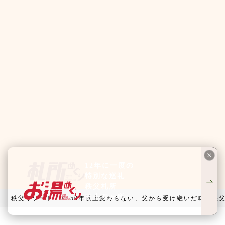
12年に一度の
特別な巡礼
秩父札所
三十四ヶ所へ
>
秩父リゾート
50年以上変わらない、父から受け継いだ味「秩父